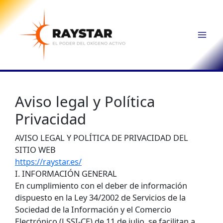
Ir
al
contenido
Mai
Men
Aviso legal y Política
Privacidad
AVISO LEGAL Y POLÍTICA DE PRIVACIDAD DEL
SITIO WEB
https://raystar.es/
I. INFORMACIÓN GENERAL
En cumplimiento con el deber de información
dispuesto en la Ley 34/2002 de Servicios de la
Sociedad de la Información y el Comercio
Electrónico (LSSI-CE) de 11 de julio, se facilitan a